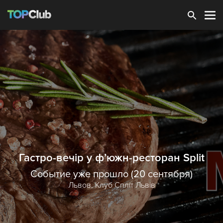
Зарегистрироваться
Гастро-вечір у ф’южн-ресторан Split
Событие уже прошло (20 сентября)
Львов,
Клуб Спліт Львів