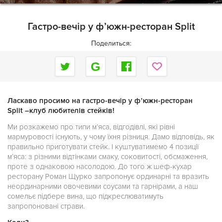
Гастро-вечір у ф’южн-ресторан Split
Поделиться:
Ласкаво просимо на гастро-вечір у ф’южн-ресторан
Split –клуб любителів стейків!
Ми розкажемо про типи м’яса, відгодівлі, які рівні
мармуровості існують, у чому їхня різниця. Дамо відповідь, як
правильно приготувати стейк. І куштуватимемо 4 позиції
м’яса: з різними відтінками смаку, соковитості, обсмаження,
проте з однаковою насолодою. До того ж шеф-кухар
ресторану Роман Щурко запропонує ординарні та вразить
неординарними овочевими соусами та гарнірами, а наш
сомельє підбере вина, що підкреслюватимуть
запропоновані страви.