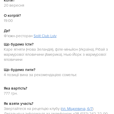
Коли?
20 вересня
О котрій?
19:00
Де?
Ф'южн-ресторан
Split Club Lviv
Що будемо їсти?
Каре ягняти (Нова Зеландія), філе-міньйон (Україна), Рібай з
мармурової яловичини (Америка), Нью-Йорк з мармурової
яловичини
Що будемо пити?
4 позиції вина за рекомендацією сомельє
Яка вартість?
777 грн.
Як взяти участь?
Звертайтеся на рецепцію клубу (
пл. Міцкевича, 6/7
)
Детальніша інформація за телефоном: +38 (032) 242-22-00