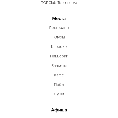
TOPClub Topreserve
Места
Рестораны
Клубы
Караоке
Пиццерии
Банкеты
Кафе
Пабы
Суши
Афиша