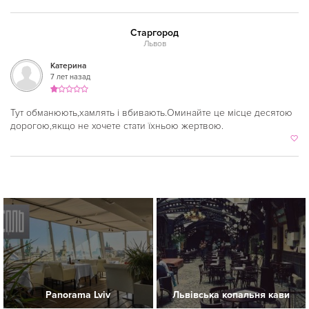
Смешанная
Старгород
Средиземноморская
Львов
Таджикская
Катерина
7 лет назад
Тайская
Татарская
Тут обманюють,хамлять і вбивають.Оминайте це місце десятою
дорогою,якщо не хочете стати їхньою жертвою.
Тибетская
Тосканская
Тунисская
Турецкая
Узбекская
Украинская
Уральская
Panorama Lviv
Львівська копальня кави