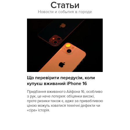
Одесская
Статьи
Новости и события в городе
Що перевірити передусім, коли
купуєш вживаний iPhone 16
Придбання вживаного Айфона 16, особливо
з рук, це наче лотерея: обіцянки високі,
проте ризики також є, адже за привабливою
ціною можуть ховатися технічні дефекти чи
«сіра» історія.