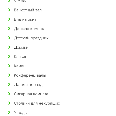
VIP-зал
Бельгийская
Банкетный зал
Болгарская
Вид из окна
Бразильская
Детская комната
Бурятская
Детский праздник
Валлийская
Домики
Венгерская
Кальян
Восточная
Камин
Вьетнамская
Конференц-залы
Гавайская
Летняя веранда
Голландская
Сигарная комната
Греческая
Столики для некурящих
Грузинская
У воды
Датская