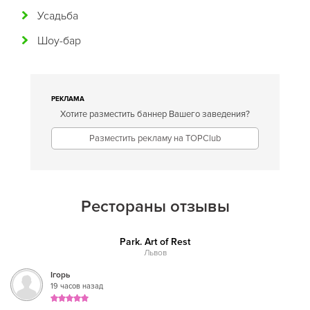
Усадьба
Домашняя
Шоу-бар
Еврейская
Европейская
Египетская
РЕКЛАМА
Хотите разместить баннер Вашего заведения?
Индийская
Разместить рекламу на TOPClub
Иракская
Ирландская
Испанская
Рестораны отзывы
Итальянская
Park. Art of Rest
Кавказская
Львов
Казахская
Ігорь
19 часов назад
Калмыцкая