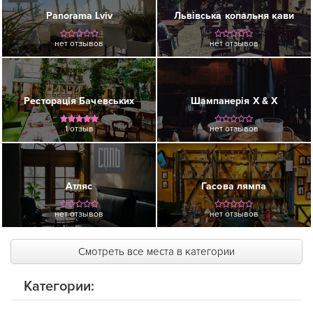
Panorama Lviv
Львівська копальня кави
нет отзывов
нет отзывов
Ресторація Бачевських
Шампанерія Х & Х
1 отзыв
нет отзывов
Атляс
Гасова лямпа
нет отзывов
нет отзывов
Смотреть все места в категории
Категории: