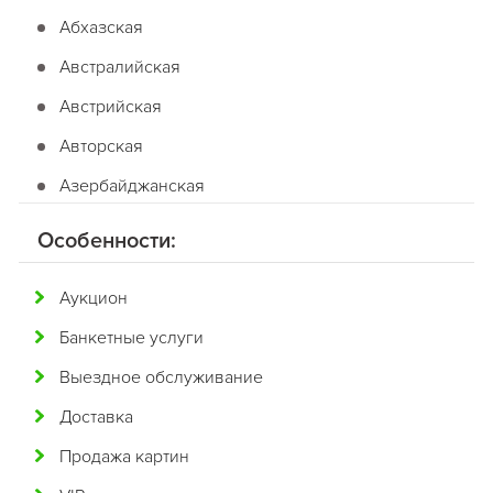
Абхазская
Австралийская
Австрийская
Авторская
Азербайджанская
Американская
Особенности:
Английская
Аукцион
Арабская
Банкетные услуги
Аргентинская
Выездное обслуживание
Армянская
Доставка
Африканская
Продажа картин
Белорусская