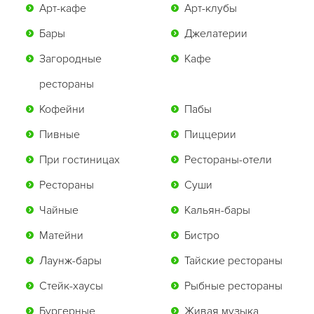
Арт-кафе
Арт-клубы
Бары
Джелатерии
Загородные
Кафе
рестораны
Кофейни
Пабы
Пивные
Пиццерии
При гостиницах
Рестораны-отели
Рестораны
Суши
Чайные
Кальян-бары
Матейни
Бистро
Лаунж-бары
Тайские рестораны
Стейк-хаусы
Рыбные рестораны
Бургерные
Живая музыка