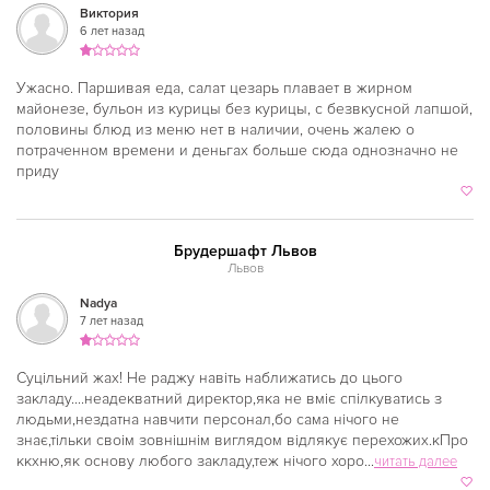
Виктория
6 лет назад
Молдавская
Монгольская
Ужасно. Паршивая еда, салат цезарь плавает в жирном
майонезе, бульон из курицы без курицы, с безвкусной лапшой,
Морская
половины блюд из меню нет в наличии, очень жалею о
потраченном времени и деньгах больше сюда однозначно не
Немецкая
приду
Норвежская
Полинезийская
Брудершафт Львов
Львов
Польская
Nadya
Португальская
7 лет назад
Румынская
Суцільний жах! Не раджу навіть наближатись до цього
Русская
закладу....неадекватний директор,яка не вміє спілкуватись з
людьми,нездатна навчити персонал,бо сама нічого не
Сирийская
знає,тільки своім зовнішнім виглядом відлякує перехожих.кПро
ккхню,як основу любого закладу,теж нічого хоро...
читать далее
Скандинавская