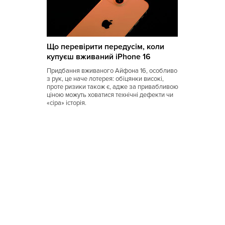
Що перевірити передусім, коли
купуєш вживаний iPhone 16
Придбання вживаного Айфона 16, особливо
з рук, це наче лотерея: обіцянки високі,
проте ризики також є, адже за привабливою
ціною можуть ховатися технічні дефекти чи
«сіра» історія.