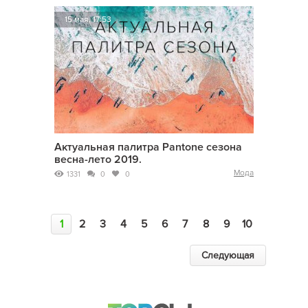
15 мая, 17:53
Актуальная палитра Pantone сезона
весна-лето 2019.
Мода
1331
0
0
1
2
3
4
5
6
7
8
9
10
Следующая