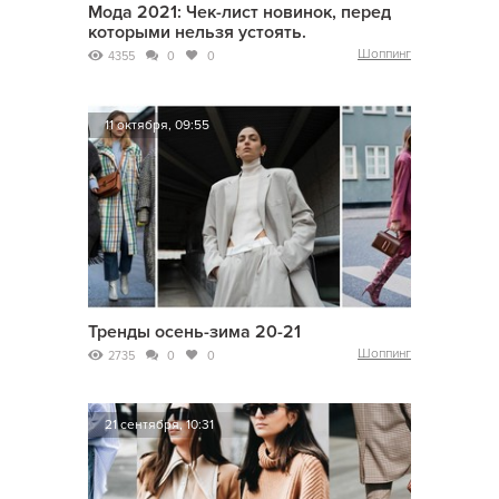
Мода 2021: Чек-лист новинок, перед
которыми нельзя устоять.
Шоппинг
4355
0
0
11 октября, 09:55
Тренды осень-зима 20-21
Шоппинг
2735
0
0
21 сентября, 10:31