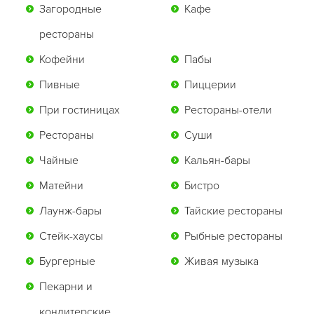
Загородные
Кафе
рестораны
Кофейни
Пабы
Пивные
Пиццерии
При гостиницах
Рестораны-отели
Рестораны
Суши
Чайные
Кальян-бары
Матейни
Бистро
Лаунж-бары
Тайские рестораны
Стейк-хаусы
Рыбные рестораны
Бургерные
Живая музыка
Пекарни и
кондитерские