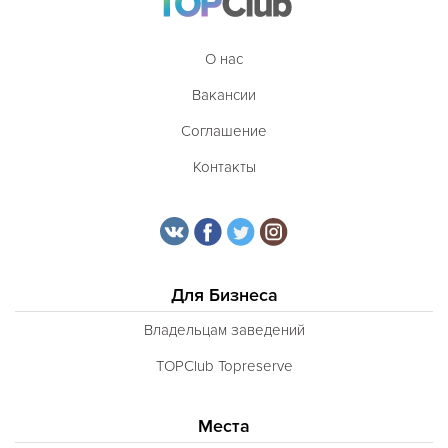
Латышская
О нас
Литовская
Вакансии
Луизианская
Соглашение
Малайзийская
Контакты
Марийская
Марокканская
Мексиканская
Молдавская
Для Бизнеса
Монгольская
Владельцам заведений
Морская
TOPClub Topreserve
Немецкая
Норвежская
Места