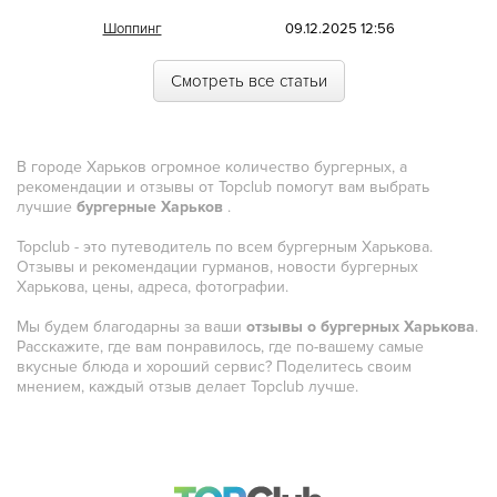
Иракская
Шоппинг
09.12.2025 12:56
Ирландская
Смотреть все статьи
Испанская
Итальянская
В городе Харьков огромное количество бургерных, а
Кавказская
рекомендации и отзывы от Topclub помогут вам выбрать
лучшие
Казахская
бургерные Харьков
.
Topclub - это путеводитель по всем бургерным Харькова.
Калмыцкая
Отзывы и рекомендации гурманов, новости бургерных
Харькова, цены, адреса, фотографии.
Киргизская
Мы будем благодарны за ваши
Китайская
отзывы о бургерных Харькова
.
Расскажите, где вам понравилось, где по-вашему самые
вкусные блюда и хороший сервис? Поделитесь своим
Коми
мнением, каждый отзыв делает Topclub лучше.
Корейская
Кубинская
Кухня Магриба