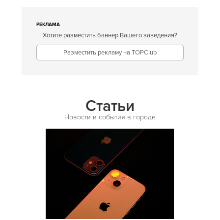
Американская
Английская
РЕКЛАМА
Хотите разместить баннер Вашего заведения?
Арабская
Разместить рекламу на TOPClub
Аргентинская
Армянская
Африканская
Статьи
Белорусская
Новости и события в городе
Бельгийская
Болгарская
Бразильская
Бурятская
Валлийская
Венгерская