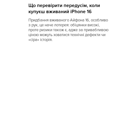
Що перевірити передусім, коли
Восточная
купуєш вживаний iPhone 16
Вьетнамская
Придбання вживаного Айфона 16, особливо
з рук, це наче лотерея: обіцянки високі,
Гавайская
проте ризики також є, адже за привабливою
ціною можуть ховатися технічні дефекти чи
Голландская
«сіра» історія.
Греческая
Грузинская
Датская
Домашняя
Еврейская
Европейская
Египетская
Индийская