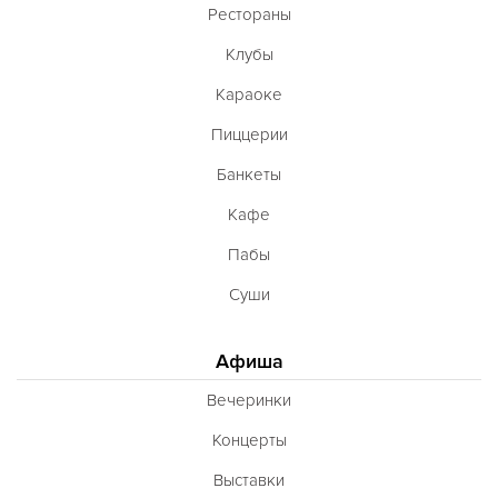
Полинезийская
Рестораны
Польская
Клубы
Португальская
Караоке
Румынская
Пиццерии
Русская
Банкеты
Сирийская
Кафе
Скандинавская
Пабы
Смешанная
Суши
Средиземноморская
Афиша
Таджикская
Вечеринки
Тайская
Концерты
Татарская
Выставки
Тибетская