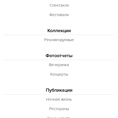
Спектакли
Тосканская
Фестивали
Тунисская
Турецкая
Коллекции
Узбекская
Рекомендуемые
Украинская
Фотоотчеты
Уральская
Вечеринки
Филиппинская
Концерты
Финская
Французская
Публикации
Чешская
Ночная жизнь
Шведская
Рестораны
Швейцарская