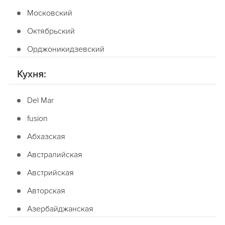
Московский
Октябрьский
Орджоникидзевский
Фрунзенский
Кухня:
Червонозаводский
Del Mar
Пригород
fusion
Абхазская
Австралийская
Австрийская
Авторская
Азербайджанская