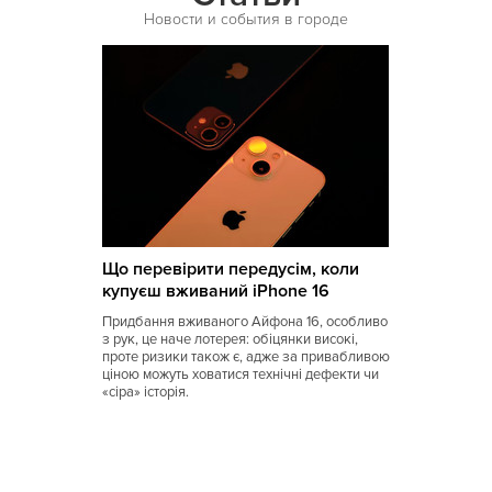
Новости и события в городе
Що перевірити передусім, коли
купуєш вживаний iPhone 16
Придбання вживаного Айфона 16, особливо
з рук, це наче лотерея: обіцянки високі,
проте ризики також є, адже за привабливою
ціною можуть ховатися технічні дефекти чи
«сіра» історія.