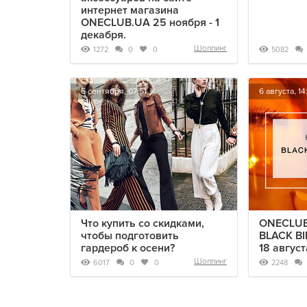
интернет магазина
ONECLUB.UA 25 ноября - 1
декабря.
Шоппинг
1272
5082
0
0
5 сентября, 07:51
6 августа, 14
Что купить со скидками,
ONECLUB.
чтобы подготовить
BLACK BI
гардероб к осени?
18 август
Шоппинг
6017
2248
0
0