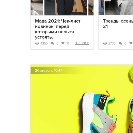
Мода 2021: Чек-лист
Тренды осень
новинок, перед
21
которыми нельзя
устоять.
Шоппинг
4356
2736
0
0
0
26 августа, 10:47