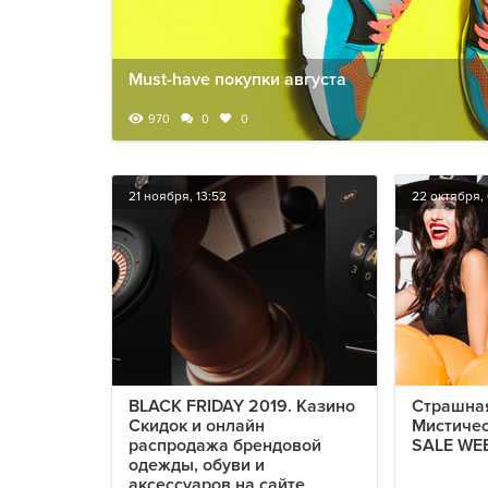
Must-have покупки августа
970
0
0
21 ноября, 13:52
22 октября, 
BLACK FRIDAY 2019. Казино
Страшна
Скидок и онлайн
Мистиче
распродажа брендовой
SALE WEE
одежды, обуви и
аксессуаров на сайте