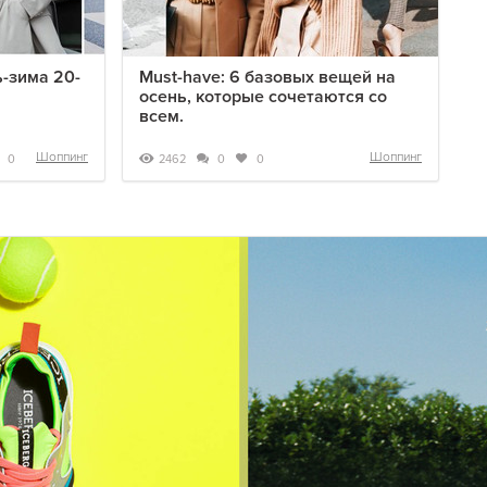
-зима 20-
Must-have: 6 базовых вещей на
осень, которые сочетаются со
всем.
Шоппинг
Шоппинг
2462
0
0
0