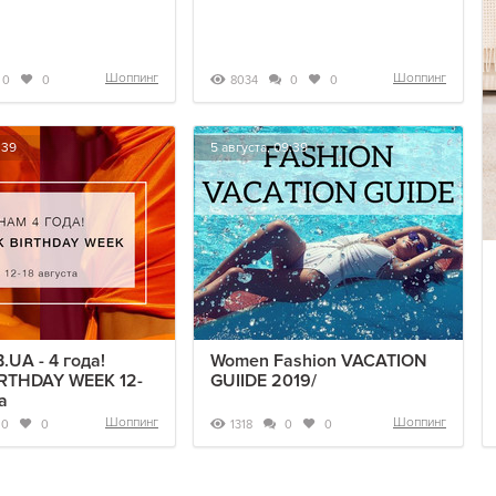
Шоппинг
Шоппинг
8034
0
0
0
0
:39
5 августа, 09:39
UA - 4 года!
Women Fashion VACATION
RTHDAY WEEK 12-
GUIIDE 2019/
а
Шоппинг
Шоппинг
1318
0
0
0
0