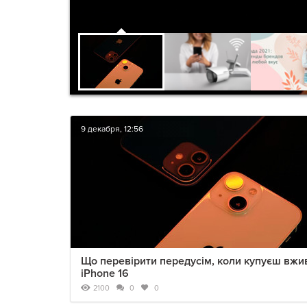
9 декабря, 12:56
Що перевірити передусім, коли купуєш вжи
iPhone 16
2100
0
0