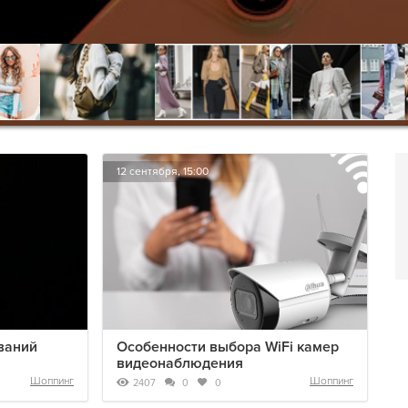
12 сентября, 15:00
ваний
Особенности выбора WiFi камер
видеонаблюдения
Шоппинг
Шоппинг
2407
0
0