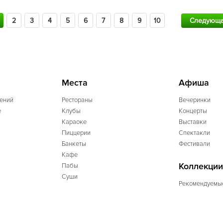
2
3
4
5
6
7
8
9
10
Следующ
Места
Афиша
ений
Рестораны
Вечеринки
e
Клубы
Концерты
Караоке
Выставки
Пиццерии
Спектакли
Банкеты
Фестивали
Кафе
Коллекции
Пабы
Суши
Рекомендуемы