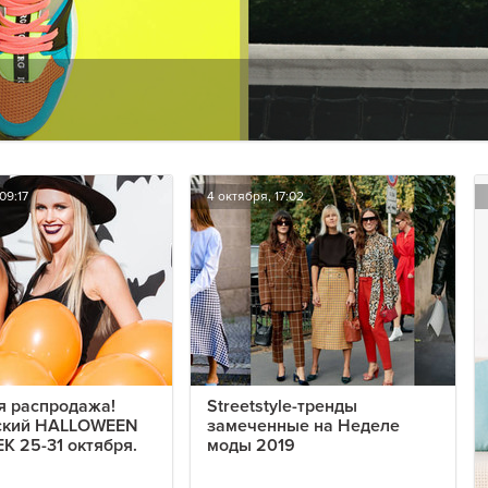
09:17
4 октября, 17:02
я распродажа!
Streetstyle-тренды
ский HALLOWEEN
замеченные на Неделе
K 25-31 октября.
моды 2019