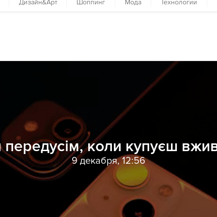
Дизайн&Арт
Шоппинг
Мода
Технологии
 передусім, коли купуєш вжив
9 декабря, 12:56