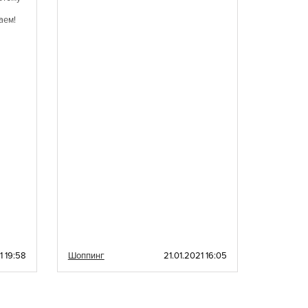
настроен
аем!
1 19:58
Шоппинг
21.01.2021 16:05
Шоппинг