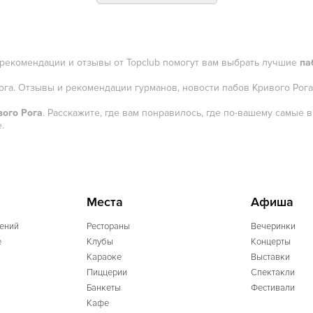
 рекомендации и отзывы от Topclub помогут вам выбрать лучшие
па
Рога. Отзывы и рекомендации гурманов, новости пабов Кривого Рога
вого Рога
. Расскажите, где вам понравилось, где по-вашему самые
.
Места
Афиша
ений
Рестораны
Вечеринки
e
Клубы
Концерты
Караоке
Выставки
Пиццерии
Спектакли
Банкеты
Фестивали
Кафе