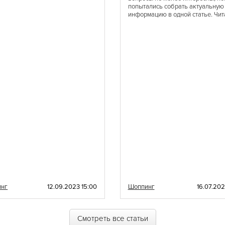
попытались собрать актуальную
Шведская
информацию в одной статье. Чит
Эстонская
Латиноамериканская
Эклектическая
Балканская
Баварская
Карибская
Одесская
инг
12.09.2023 15:00
Шоппинг
16.07.202
Смотреть все статьи