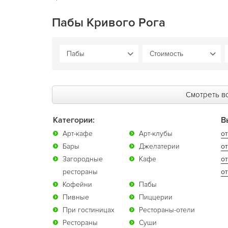
Пабы Кривого Рога
Смотреть вс
Категории:
В
Арт-кафе
Арт-клубы
от
Бары
Джелатерии
от
Загородные
Кафе
о
рестораны
от
Кофейни
Пабы
Пивные
Пиццерии
При гостиницах
Рестораны-отели
Рестораны
Суши