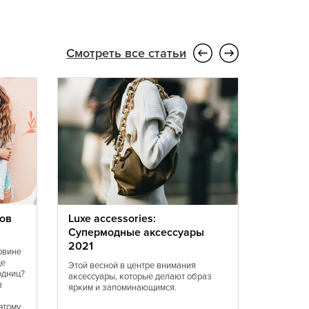
Смотреть все статьи
ов
Luxe accessories:
Мода 20
Супермодные аксессуары
перед 
2021
устоять
овине
ще
Этой весной в центре внимания
В 2021 б
одниц?
аксессуары, которые делают образ
желтого ц
в
ярким и запоминающимся.
оттенков 
Женственн
этому