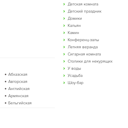
Детская комната
Детский праздник
Домики
Кальян
Камин
Конференц-залы
Летняя веранда
Сигарная комната
Столики для некурящих
У воды
Абхазская
Усадьба
Авторская
Шоу-бар
Английская
Армянская
Бельгийская
Бурятская
Восточная
Голландская