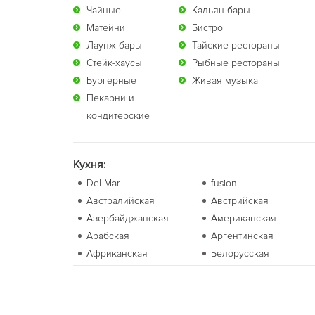
Чайные
Кальян-бары
Матейни
Бистро
Лаунж-бары
Тайские рестораны
Стейк-хаусы
Рыбные рестораны
Бургерные
Живая музыка
Пекарни и
кондитерские
Кухня:
Del Mar
fusion
Австралийская
Австрийская
Азербайджанская
Американская
Арабская
Аргентинская
Африканская
Белорусская
Болгарская
Бразильская
Валлийская
Венгерская
Вьетнамская
Гавайская