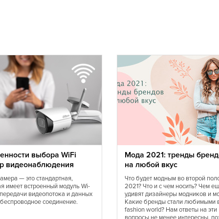
Датская
Европейская
Иракская
Итальянская
Калмыцкая
Коми
Кухня Магриба
Луизианская
Марокканская
Монгольская
Норвежская
Португальская
Сирийская
енности выбора WiFi
Мода 2021: тренды бренд
р видеонаблюдения
на любой вкус
Средиземноморская
Татарская
камера — это стандартная,
Что будет модным во второй пол
ая имеет встроенный модуль Wi-
2021? Что и с чем носить? Чем е
Тунисская
я передачи видеопотока и данных
удивят дизайнеры модников и м
Украинская
 беспроводное соединение.
Какие бренды стали любимыми 
fashion world? Нам ответы на эти
Финская
вопросы не менее интересны, по