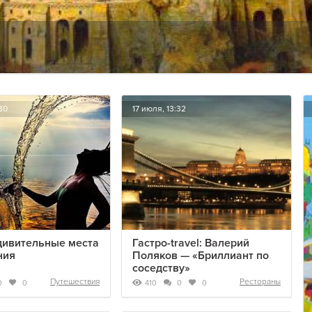
30
17 июля, 13:32
дивительные места
Гастро-travel: Валерий
ния
Поляков — «Бриллиант по
соседству»
Путешествия
Рестораны
410
0
0
0
0