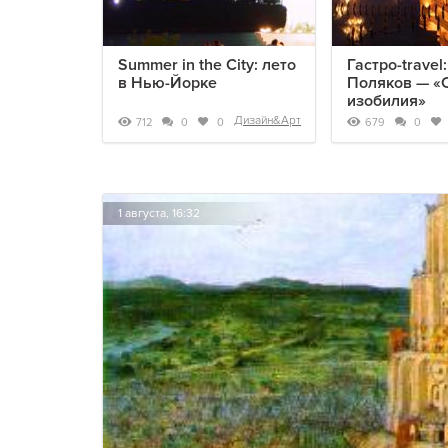
Summer in the City: лето
Гастро-travel
в Нью-Йорке
Поляков — «
изобилия»
Дизайн&Арт
712
679
0
0
0
1 августа, 16:32