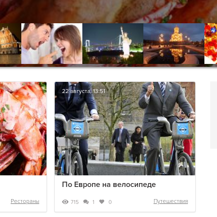
22 августа, 13:51
По Европе на велосипеде
Рестораны
Путешествия
715
1
0