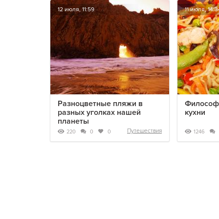
12 июля, 11:59
11 июля, 14:3
Разноцветные пляжи в
Философ
разных уголках нашей
кухни
планеты
Путешествия
220
1246
0
0