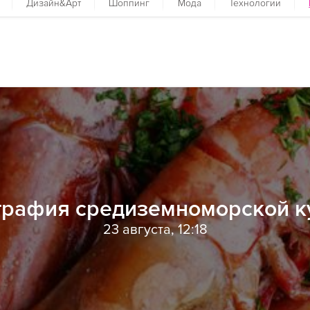
Дизайн&Арт
Шоппинг
Мода
Технологии
графия средиземноморской к
23 августа, 12:18