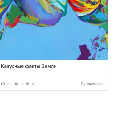
Казусные факты Земли
Путешествия
213
0
0