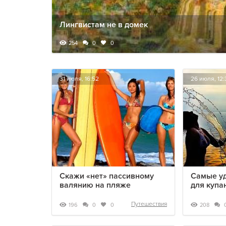
Лингвистам не в домек
254
0
0
31 июля, 16:52
26 июля, 12:
Скажи «нет» пассивному
Самые у
валянию на пляже
для купа
Путешествия
196
208
0
0