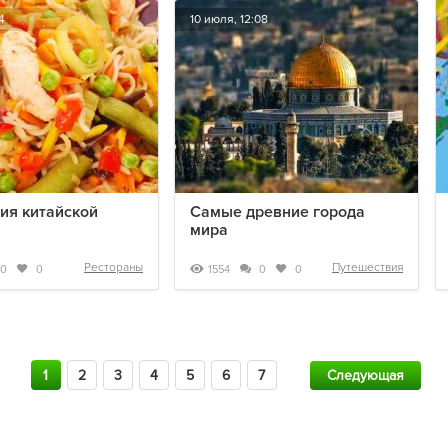
4
10 июля, 12:08
ия китайской
Самые древние города
мира
Рестораны
Путешествия
1554
0
0
0
0
1
2
3
4
5
6
7
Следующая