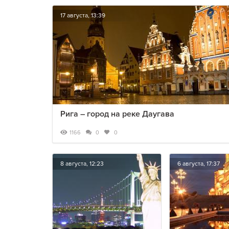
17 августа, 13:39
Рига – город на реке Даугава
1166
0
0
8 августа, 12:23
6 августа, 17:37