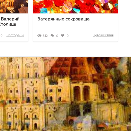
: Валерий
Затерянные сокровища
Столица
Рестораны
Путешествия
612
0
0
0