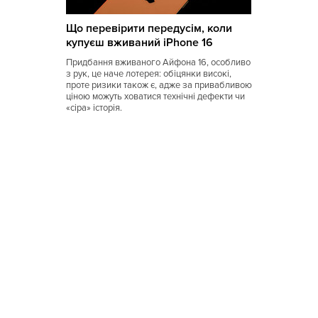
Коми
Що перевірити передусім, коли
Корейская
купуєш вживаний iPhone 16
Кубинская
Придбання вживаного Айфона 16, особливо
з рук, це наче лотерея: обіцянки високі,
Кухня Магриба
проте ризики також є, адже за привабливою
ціною можуть ховатися технічні дефекти чи
«сіра» історія.
Латышская
Литовская
Луизианская
Малайзийская
Марийская
Марокканская
Мексиканская
Молдавская
Монгольская