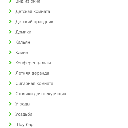
Вид из окна
Бразильская
Детская комната
Бурятская
Детский праздник
Валлийская
Домики
Венгерская
Кальян
Восточная
Камин
Вьетнамская
Конференц-залы
Гавайская
Летняя веранда
Голландская
Сигарная комната
Греческая
Столики для некурящих
Грузинская
У воды
Датская
Усадьба
Домашняя
Шоу-бар
Еврейская