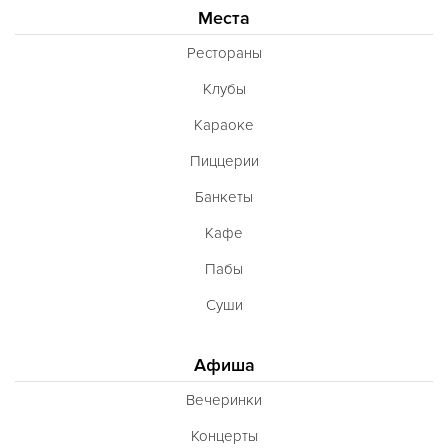
Французская
Места
Чешская
Рестораны
Шведская
Клубы
Швейцарская
Караоке
Шотландская
Пиццерии
Эстонская
Банкеты
Югославская
Кафе
Японская
Пабы
Латиноамериканская
Суши
Гастрономическая
Ливанская
Афиша
Эклектическая
Вечеринки
Паназиатская
Концерты