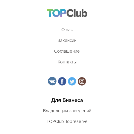
Таджикская
Тайская
Татарская
О нас
Тибетская
Вакансии
Тосканская
Соглашение
Тунисская
Контакты
Турецкая
Узбекская
Украинская
Для Бизнеса
Уральская
Владельцам заведений
Филиппинская
TOPClub Topreserve
Финская