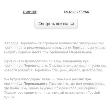
Морская
Шоппинг
09.12.2025 12:56
Немецкая
Смотреть все статьи
Норвежская
Полинезийская
В городе Перевальное огромное количество заведений при
Польская
гостиннице, а рекомендации и отзывы от Topclub помогут вам
выбрать лучшие
места при гостиннице Перевальное
.
Португальская
Topclub - это путеводитель по всем заведениям при
Румынская
гостиннице Перевального. Отзывы и рекомендации гурманов,
новости арт-кафе Перевального, цены, адреса, фотографии.
Русская
Мы будем благодарны за ваши
отзывы о местах при
Сирийская
гостиннице Перевального
. Расскажите, где вам понравилось,
где по-вашему самые вкусные блюда и хороший сервис?
Скандинавская
Поделитесь своим мнением, каждый отзыв делает Topclub
лучше.
Смешанная
Средиземноморская