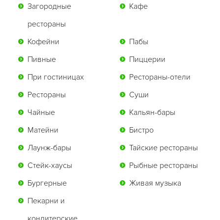
Загородные
Кафе
рестораны
Кофейни
Пабы
Пивные
Пиццерии
При гостиницах
Рестораны-отели
Рестораны
Суши
Чайные
Кальян-бары
Матейни
Бистро
Лаунж-бары
Тайские рестораны
Стейк-хаусы
Рыбные рестораны
Бургерные
Живая музыка
Пекарни и
кондитерские