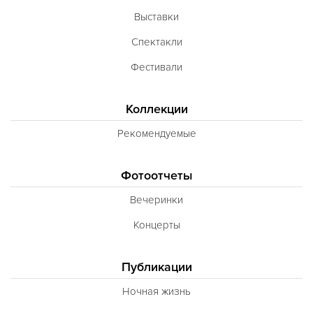
Неаполитанская
Выставки
Балканская
Спектакли
Адриатическая
Фестивали
Сербская
Коллекции
Баварская
Рекомендуемые
Вегетарианская
Морепродукты
Фотоотчеты
Карибская
Вечеринки
Иранская
Концерты
BBQ
Публикации
Одесская
Ночная жизнь