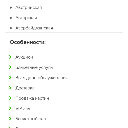
Австрийская
Авторская
Азербайджанская
Американская
Особенности:
Английская
Аукцион
Арабская
Банкетные услуги
Аргентинская
Выездное обслуживание
Армянская
Доставка
Африканская
Продажа картин
Белорусская
VIP-зал
Бельгийская
Банкетный зал
Болгарская