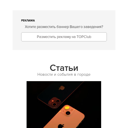
Европейская
Египетская
РЕКЛАМА
Хотите разместить баннер Вашего заведения?
Индийская
Разместить рекламу на TOPClub
Иракская
Ирландская
Испанская
Статьи
Итальянская
Новости и события в городе
Кавказская
Казахская
Калмыцкая
Киргизская
Китайская