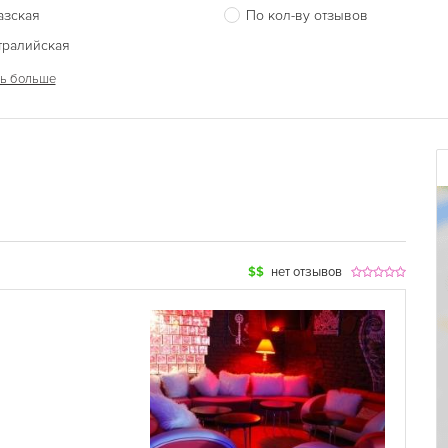
азская
По кол-ву отзывов
тралийская
ь больше
$$
нет отзывов