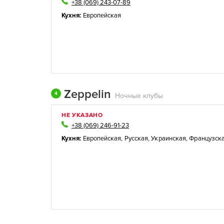
+38 (069) 243-07-89
Кухня:
Европейская
Zeppelin
4
Ночные клубы
НЕ УКАЗАНО
+38 (069) 246-91-23
Кухня:
Европейская
,
Русская
,
Украинская
,
Французск