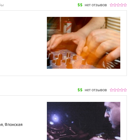
бы
$$
нет отзывов
$$
нет отзывов
ая
,
Японская