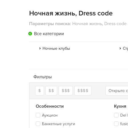
Ночная жизнь, Dress code
Параметры поиска:
Ночная жизнь
,
Dress code
Все категории
Ночные клубы
Ст
Фильтры
$
$$
$$$
$$$$
Открыто 
Особенности
Кухня
Аукцион
Del 
Банкетные услуги
fusi