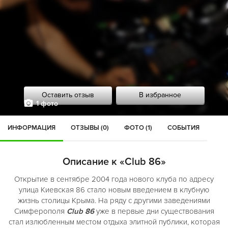
Оставить отзыв
В избранное
1 фото
ИНФОРМАЦИЯ
ОТЗЫВЫ (0)
ФОТО (1)
СОБЫТИЯ
Описание к «Club 86»
Открытие в сентябре 2004 года нового клуба по адресу
улица Киевская 86 стало новым введением в клубную
жизнь столицы Крыма. На ряду с другими заведениями
Симферополя
Сlub 86
уже в первые дни существования
стал излюбленным местом отдыха элитной публики, которая