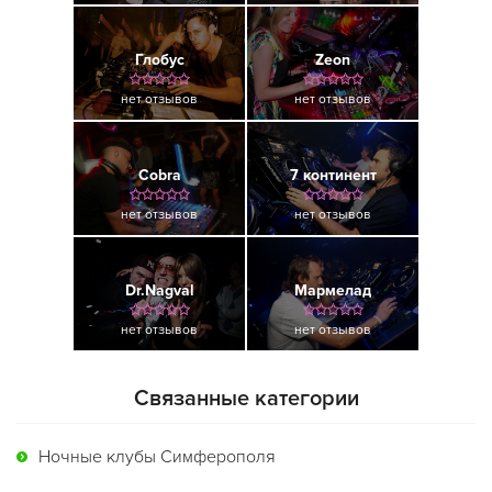
Глобус
Zeon
нет отзывов
нет отзывов
Cobra
7 континент
нет отзывов
нет отзывов
Dr.Nagval
Мармелад
нет отзывов
нет отзывов
Связанные категории
Ночные клубы Симферополя