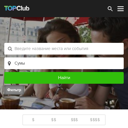
Зарегистрироваться
Фильтр
$
$$
$$$
$$$$