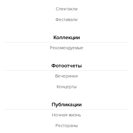
Неаполитанская
Спектакли
Балканская
Фестивали
Адриатическая
Коллекции
Сербская
Рекомендуемые
Баварская
Вегетарианская
Фотоотчеты
Морепродукты
Вечеринки
Карибская
Концерты
Иранская
BBQ
Публикации
Одесская
Ночная жизнь
Рестораны