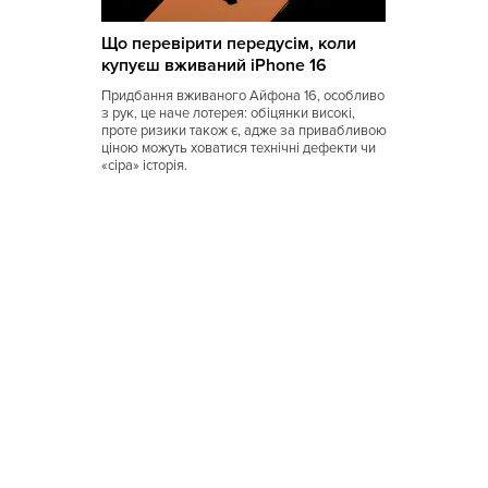
Коми
Що перевірити передусім, коли
Корейская
купуєш вживаний iPhone 16
Кубинская
Придбання вживаного Айфона 16, особливо
з рук, це наче лотерея: обіцянки високі,
Кухня Магриба
проте ризики також є, адже за привабливою
ціною можуть ховатися технічні дефекти чи
«сіра» історія.
Латышская
Литовская
Луизианская
Малайзийская
Марийская
Марокканская
Мексиканская
Молдавская
Монгольская