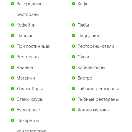
Загородные
Кафе
рестораны
Кофейни
Пабы
Пивные
Пиццерии
При гостиницах
Рестораны-отели
Рестораны
Суши
Чайные
Кальян-бары
Матейни
Бистро
Лаунж-бары
Тайские рестораны
Стейк-хаусы
Рыбные рестораны
Бургерные
Живая музыка
Пекарни и
кондитерские