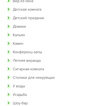
Вид из окна
Бразильская
Детская комната
Бурятская
Детский праздник
Валлийская
Домики
Венгерская
Кальян
Восточная
Камин
Вьетнамская
Конференц-залы
Гавайская
Летняя веранда
Голландская
Сигарная комната
Греческая
Столики для некурящих
Грузинская
У воды
Датская
Усадьба
Домашняя
Шоу-бар
Еврейская