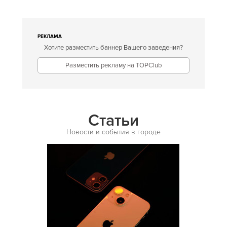
Европейская
Египетская
РЕКЛАМА
Хотите разместить баннер Вашего заведения?
Индийская
Разместить рекламу на TOPClub
Иракская
Ирландская
Испанская
Статьи
Итальянская
Новости и события в городе
Кавказская
Казахская
Калмыцкая
Киргизская
Китайская