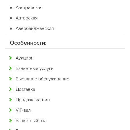
Австрийская
Авторская
Азербайджанская
Американская
Особенности:
Английская
Аукцион
Арабская
Банкетные услуги
Аргентинская
Выездное обслуживание
Армянская
Доставка
Африканская
Продажа картин
Белорусская
VIP-зал
Бельгийская
Банкетный зал
Болгарская