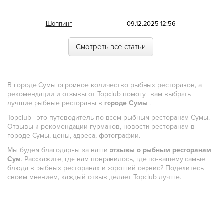
Морская
Шоппинг
09.12.2025 12:56
Немецкая
Смотреть все статьи
Норвежская
Полинезийская
В городе Сумы огромное количество рыбных ресторанов, а
Польская
рекомендации и отзывы от Topclub помогут вам выбрать
лучшие рыбные рестораны в
городе Сумы
.
Португальская
Topclub - это путеводитель по всем рыбным ресторанам Сумы.
Румынская
Отзывы и рекомендации гурманов, новости ресторанам в
городе Сумы, цены, адреса, фотографии.
Русская
Мы будем благодарны за ваши
отзывы о рыбным ресторанам
Сирийская
Сум
. Расскажите, где вам понравилось, где по-вашему самые
блюда в рыбных ресторанах и хороший сервис? Поделитесь
Скандинавская
своим мнением, каждый отзыв делает Topclub лучше.
Смешанная
Средиземноморская