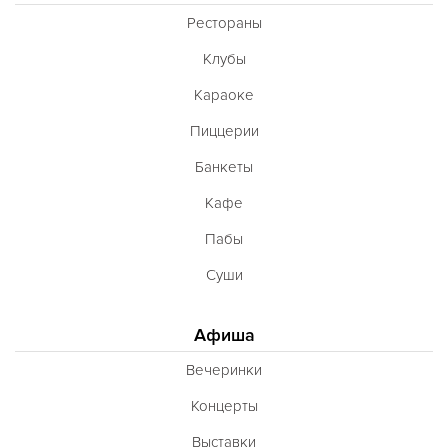
Французская
Рестораны
Чешская
Клубы
Шведская
Караоке
Швейцарская
Пиццерии
Шотландская
Банкеты
Эстонская
Кафе
Югославская
Пабы
Японская
Суши
Латиноамериканская
Гастрономическая
Афиша
Ливанская
Вечеринки
Эклектическая
Концерты
Паназиатская
Выставки