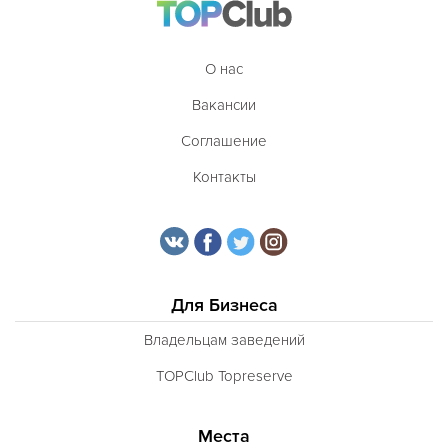
Таджикская
Тайская
О нас
Татарская
Вакансии
Тибетская
Соглашение
Тосканская
Контакты
Тунисская
Турецкая
Узбекская
Для Бизнеса
Украинская
Владельцам заведений
Уральская
TOPClub Topreserve
Филиппинская
Финская
Места