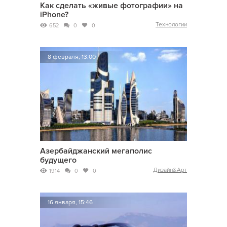
Как сделать «живые фотографии» на
iPhone?
Технологии
652
0
0
8 февраля, 13:00
Азербайджанский мегаполис
будущего
Дизайн&Арт
1914
0
0
16 января, 15:46