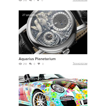
318
1
0
27 декабря, 15:43
Aquarius Planetarium
Технологии
218
0
0
26 декабря, 10:27