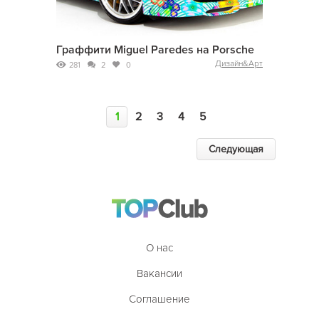
Граффити Miguel Paredes на Porsche
Дизайн&Арт
281
2
0
1
2
3
4
5
Следующая
О нас
Вакансии
Соглашение