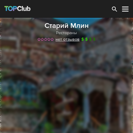
Зарегистрироваться
Старий Млин
Рестораны
нет отзывов
$
$
$
$