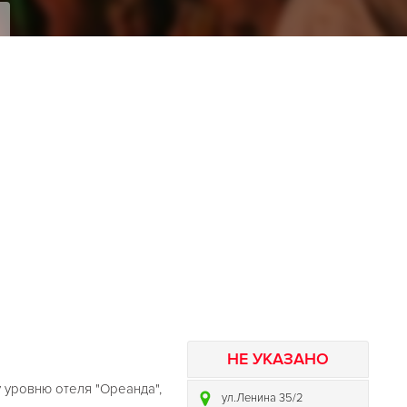
я
НЕ УКАЗАНО
 уровню отеля "Ореанда",
ул.Ленина 35/2