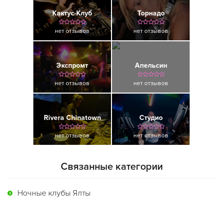
Кактус-Клуб
Торнадо
нет отзывов
нет отзывов
Экспромт
Апельсин
нет отзывов
нет отзывов
Rivera Chinatown
Студио
нет отзывов
нет отзывов
Связанные категории
Ночные клубы Ялты