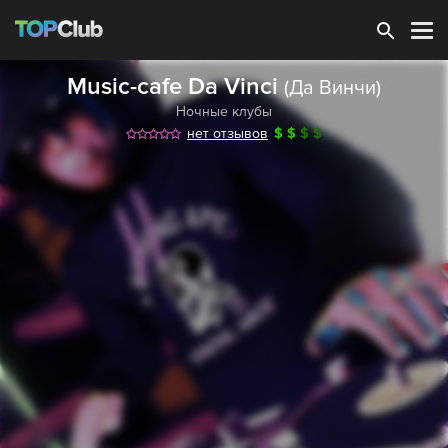
Зарегистрироваться
Music-cafe Da Vinci
(Да Винчи)
Ночные клубы
нет отзывов
$
$
$
$