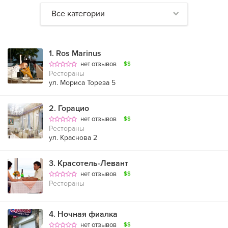
Все категории
1
.
Ros Marinus
нет отзывов
$$
Рестораны
ул. Мориса Тореза 5
2
.
Горацио
нет отзывов
$$
Рестораны
ул. Краснова 2
3
.
Красотель-Левант
нет отзывов
$$
Рестораны
4
.
Ночная фиалка
нет отзывов
$$