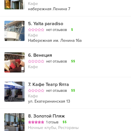
Кафе
набережная Ленина 7
5
.
Yalta paradiso
нет отзывов
$
Кафе
Набережная им. Ленина 16а
6
.
Венеция
нет отзывов
$$
Кафе
7
.
Кафе Театр Ялта
нет отзывов
$$
Кафе
ул. Екатерининская 13
8
.
Золотой Пляж
1 отзыв
$$
Ночные клубы, Рестораны