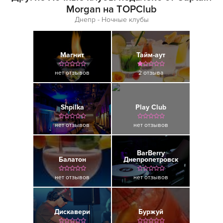
Morgan на TOPClub
Днепр - Ночные клубы
Магнит
Тайм-аут
нет отзывов
2 отзыва
Shpilka
Play Club
нет отзывов
нет отзывов
BarBerry
Балатон
Днепропетровск
нет отзывов
нет отзывов
Дискавери
Буржуй