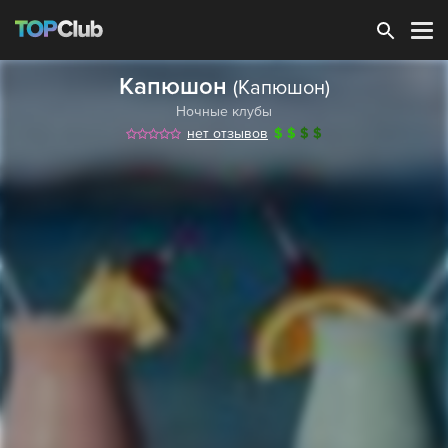
Зарегистрироваться
Капюшон
(Капюшон)
Ночные клубы
нет отзывов
$
$
$
$