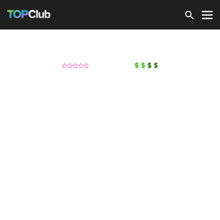
Зарегистрироваться
Pantera
(Пантера)
Ночные клубы
нет отзывов
$
$
$
$