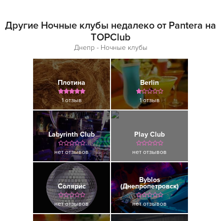
Другие Ночные клубы недалеко от Pantera на
TOPClub
Днепр - Ночные клубы
Плотина
Berlin
1 отзыв
1 отзыв
Labyrinth Club
Play Club
нет отзывов
нет отзывов
Byblos
Солярис
(Днепропетровск)
нет отзывов
нет отзывов