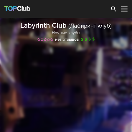
Зарегистрироваться
Labyrinth Club
(Лабиринт клуб)
Ночные клубы
нет отзывов
$
$
$
$