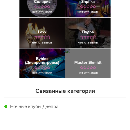
Солярис
Shpilka
нет отзывов
нет отзывов
Lexx
Пудра
нет отзывов
нет отзывов
Byblos
(Днепропетровск)
Master Shmidt
нет отзывов
нет отзывов
Связанные категории
Ночные клубы Днепра