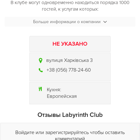
В клубе могут одновременно находиться порядка 1000
гостей, к услугам которых:
* Танцпол, с самым качественном клубным форматом музыки
Больше информации о компании
(DJ LAB) * Танцпол, с форматом поп музыки (POP LAB)
* Танцпол с зажигательными песнями в исполнении живого
НЕ УКАЗАНО
бэнда (JAZZ LAB)
вулиця Харківська 3
* SUSHI бар и Караоке зал Сакура
+38 (056) 778-24-60
* Стрип-зал (LOVE CLUB)/ Также есть зона Chill- out, где
можно расслабиться и покурить кальян.
Кухня:
В меню всегда большой выбор блюд европейской кухни от
Европейская
шеф-повара, а также огромный выбор напитков и
коктейлей на любой вкус. В клубе регулярно проходят
вечеринки и тематические мероприятия с участием лучших
Отзывы Labyrinth Club
DJ`s Украины и зарубежья. Ответственные за безопасность,
а также за FACE CONTROL и DRESS CODE наша служба
Войдите или зарегистрируйтесь чтобы оставить
охраны.
комментарий