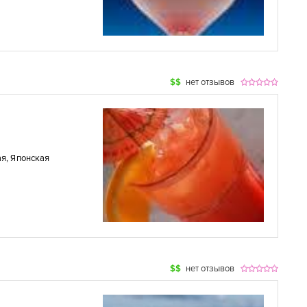
$$
нет отзывов
ая
,
Японская
$$
нет отзывов