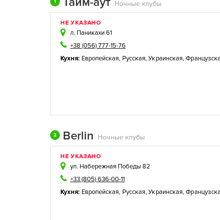
Тайм-аут
1
Ночные клубы
НЕ УКАЗАНО
л. Паникахи 61
+38 (056) 777-15-76
Кухня:
Европейская
,
Русская
,
Украинская
,
Французск
Berlin
2
Ночные клубы
НЕ УКАЗАНО
ул. Набережная Победы 82
+33 (805) 636-00-11
Кухня:
Европейская
,
Русская
,
Украинская
,
Французск