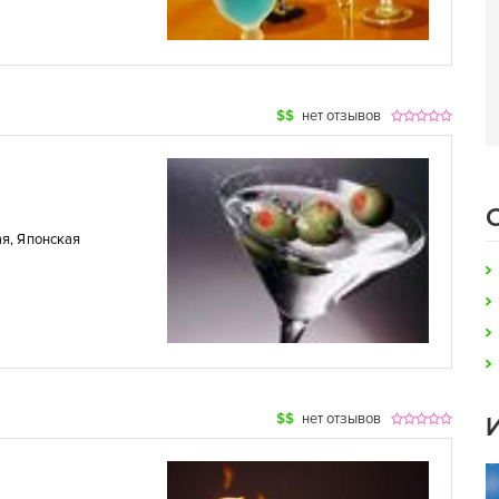
$$
нет отзывов
ая
,
Японская
$$
нет отзывов