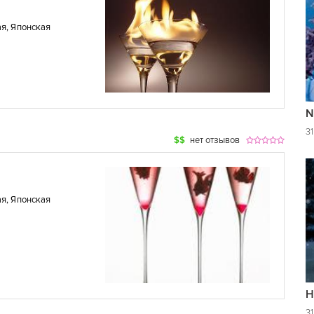
ая
,
Японская
N
31
$$
нет отзывов
ая
,
Японская
H
31