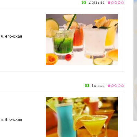
$$
2 отзыва
ая
,
Японская
$$
1 отзыв
ая
,
Японская