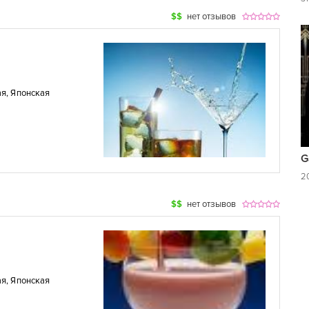
$$
нет отзывов
ая
,
Японская
G
2
$$
нет отзывов
ая
,
Японская