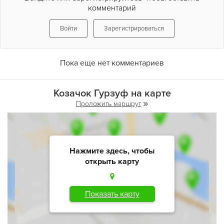
КОЗАЧКЕ
, как и дома, для вас всегда открыты двери, 24 часа
комментарий
в сутки, семь дней в неделю, с искренностью от всего
сердца.
Войти
Зарегистрироваться
Пока еще нет комментариев
Козачок Гурзуф на карте
Проложить маршрут
Нажмите здесь, чтобы
открыть карту
Показать карту