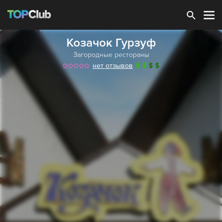
Зарегистрироваться
Козачок Гурзуф
Загородные рестораны
нет отзывов
$
$
$
$