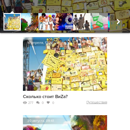
18 апреля, 17:29
Сколько стоит ВиZа?
Путешествия
277
0
0
30 августа, 09:41