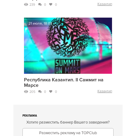
Казантип
239
0
0
21 июля, 18:03
Республика Казантип. II Саммит на
Марсе
Казантип
205
0
0
РЕКЛАМА
Хотите разместить баннер Вашего заведения?
Разместить рекламу на TOPClub