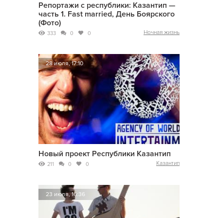
Репортажи с республики: Казантип —
часть 1. Fast married, День Боярского
(Фото)
Ночная жизнь
333
0
0
28 июля, 17:10
Новый проект Республики Казантип
Казантип
211
0
0
23 июля, 16:36