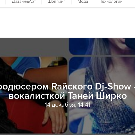
Дизайн&Арт
Шоппинг
Мода
Технологии
родюсером Raйского Dj-Show -
вокалисткой Таней Ширко
14 декабря, 14:41