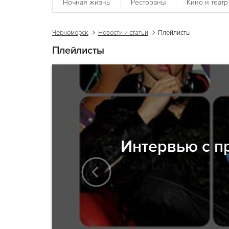
Ночная жизнь
Рестораны
Кино и театр
Черноморск
Новости и статьи
Плейлисты
Плейлисты
Интервью с п