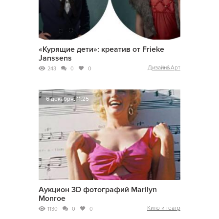
«Курящие дети»: креатив от Frieke
Janssens
Дизайн&Арт
243
0
0
6 декабря, 11:25
Аукцион 3D фотографий Marilyn
Monroe
Кино и театр
1130
0
0