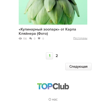
«Кулинарный зоопарк» от Карла
Кляйнера (Фото)
Рестораны
156
0
0
1
2
Следующая
О нас