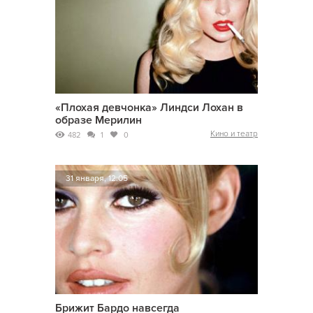
«Плохая девчонка» Линдси Лохан в
образе Мерилин
Кино и театр
482
1
0
31 января, 12:05
Брижит Бардо навсегда