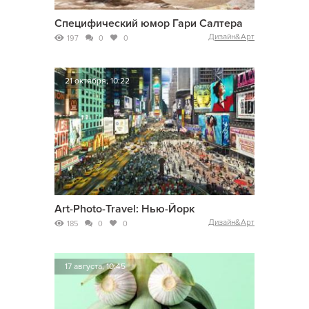
Специфический юмор Гари Салтера
Дизайн&Арт
197
0
0
21 октября, 10:22
Art-Photo-Travel: Нью-Йорк
Дизайн&Арт
185
0
0
17 августа, 10:45