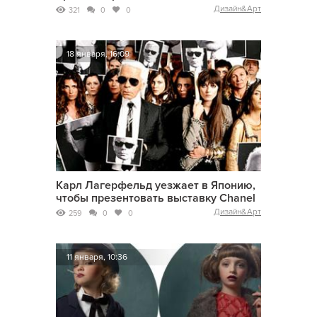
Дизайн&Арт
321
0
0
18 января, 16:09
Карл Лагерфельд уезжает в Японию,
чтобы презентовать выставку Chanel
Дизайн&Арт
259
0
0
11 января, 10:36