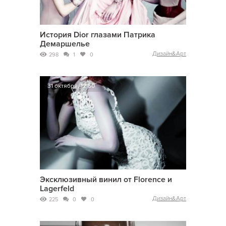
История Dior глазами Патрика
Демаршелье
Дизайн&Арт
298
1
0
31 октября, 12:50
Эксклюзивный винил от Florence и
Lagerfeld
Дизайн&Арт
225
0
0