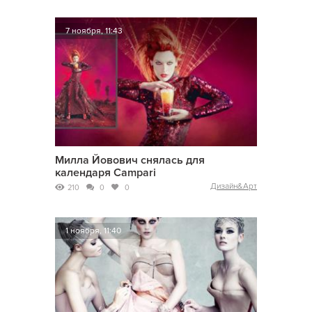
7 ноября, 11:43
Милла Йовович снялась для
календаря Campari
Дизайн&Арт
210
0
0
1 ноября, 11:40