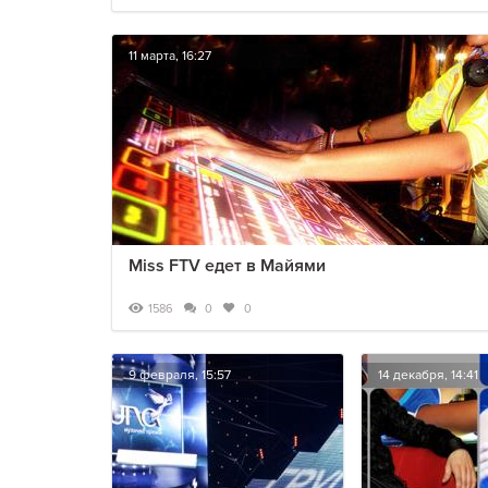
11 марта, 16:27
Miss FTV едет в Майями
1586
0
0
9 февраля, 15:57
14 декабря, 14:41