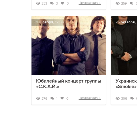
Ночная жизнь
253
259
3
0
10 ноября, 12:56
26 октября, 
Юбилейный концерт группы
Украинск
«С.К.А.Й.»
«Smokie»
Ночная жизнь
276
306
1
0