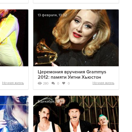
13 февраля, 13:32
Церемония вручения Grammys
2012: памяти Уитни Хьюстон
Ночная жизнь
Ночная жизнь
280
0
0
5 декабря, 12:32