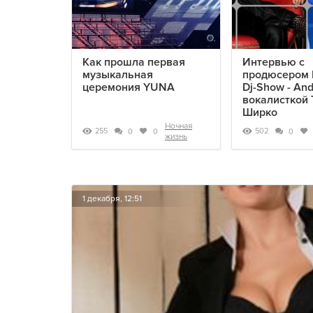
Как прошла первая
Интервью с
музыкальная
продюсером 
церемония YUNA
Dj-Show - An
вокалисткой 
Ширко
Ночная
255
502
0
0
0
жизнь
1 декабря, 12:51