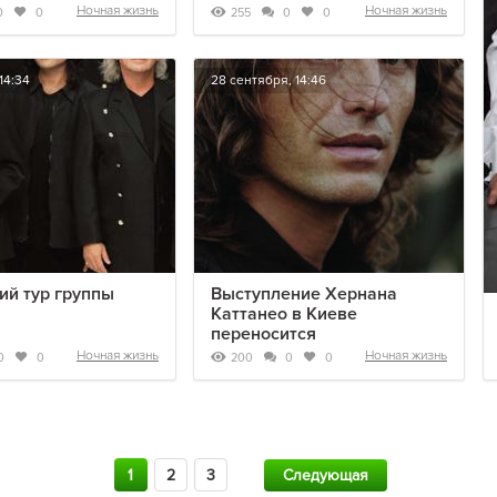
Ночная жизнь
Ночная жизнь
255
0
0
0
0
14:34
28 сентября, 14:46
ий тур группы
Выступление Хернана
Каттанео в Киеве
переносится
Ночная жизнь
Ночная жизнь
200
0
0
0
0
1
2
3
Следующая