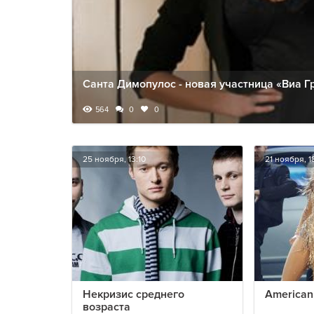
Санта Димопулос - новая участница «Виа Г
564
0
0
25 ноября, 13:10
21 ноября, 1
Некризис среднего
American
возраста