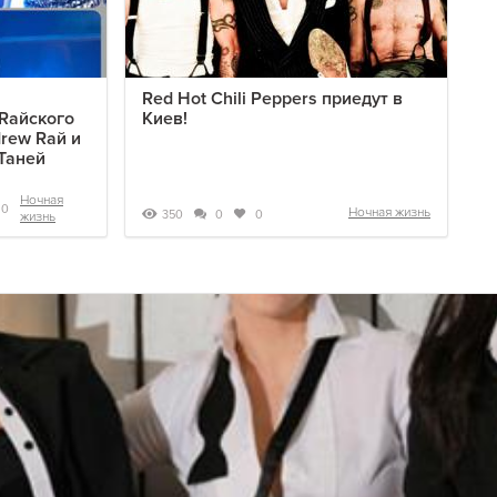
Red Hot Chili Peppers приедут в
Raйского
Киев!
drew Raй и
Таней
Ночная
0
Ночная жизнь
350
0
0
жизнь