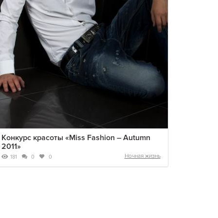
Конкурс красоты «Miss Fashion – Autumn
2011»
Ночная жизнь
181
0
0