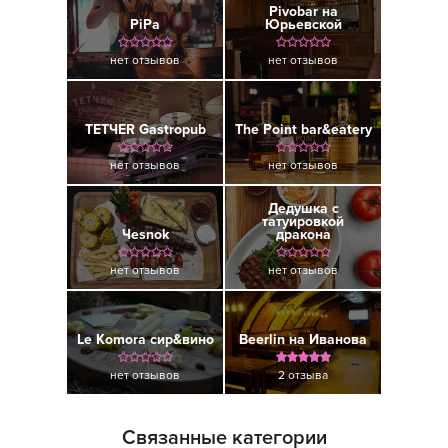
Pivobar на
PiPa
Юрьевской
нет отзывов
нет отзывов
ТЕТЧЕR Gastropub
The Point bar&eatery
нет отзывов
нет отзывов
Дедушка с
татуировкой
Чesnok
дракона
нет отзывов
нет отзывов
Le Komora сир&вино
Beerlin на Иванова
нет отзывов
2 отзыва
Связанные категории