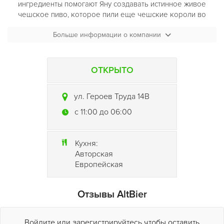
ингредиенты помогают Яну создавать истинное живое
чешское пиво, которое пили еще чешские короли во
время трапез и походов.
Больше информации о компании
Кухня
AltBier
сочетает в себе средиземноморскую и
чешско-немецкую кухню. Каждое блюдо тщательно
продуманно шеф-поваром Олегом Мануйловым.
ОТКРЫТО
Порой начинает казаться что
AltBier
не спит никогда.
ул. Героев Труда 14В
Каждую субботу на сцене играют популярные группы. С
AltBier
мечта научиться танцевать зажигательные
c 11:00 до 06:00
латиноамериканские танцы станет явью, вы будете
удивлены насколько легко будет вам даваться сальса.
Кухня:
Авторская
Европейская
Отзывы AltBier
Войдите или зарегистрируйтесь чтобы оставить