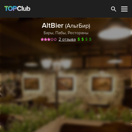
Зарегистрироваться
AltBier
(АльтБир)
Бары
,
Пабы
,
Рестораны
2 отзыва
$
$
$
$