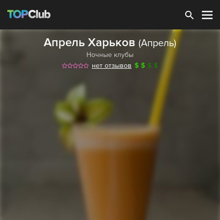
Зарегистрироваться
Апрель Харьков
(Апрель)
Ночные клубы
нет отзывов
$
$
$
$