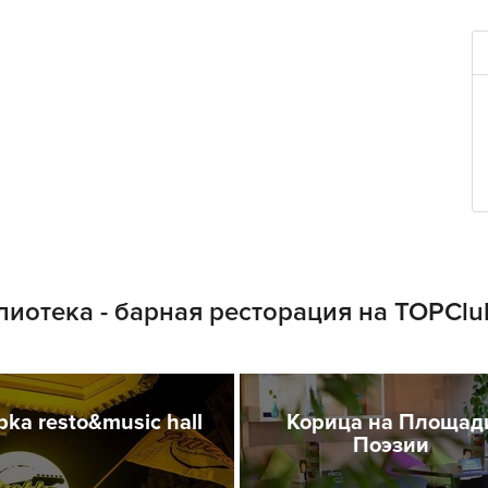
лиотека - барная ресторация на TOPClu
bka resto&music hall
Корица на Площад
Поэзии