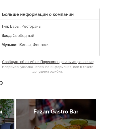
Больше информации о компании
Тип:
Бары
,
Рестораны
Вход:
Свободный
Музыка:
Живая
,
Фоновая
Сообщить об ошибке. Порекомендовать исправление
Например, указана неверная информация, или в тексте
допущена ошибка.
b
и
Fazan Gastro Bar