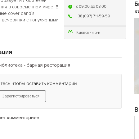
порадует и любителей
Б
ения в современном мире. В
c 09:00 до 08:00
к
ые cover band`s,
+38 (097) 711-59-59
 и вечеринки с популярными
Киевский р-н
ация
иблиотека - барная ресторация
тесь чтобы оставить комментарий
Зарегистрироваться
В
нет комментариев