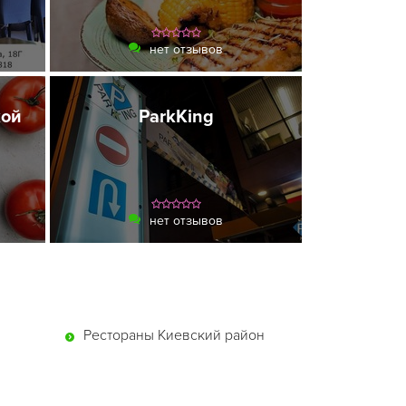
нет отзывов
кой
ParkKing
нет отзывов
Рестораны Киевский район