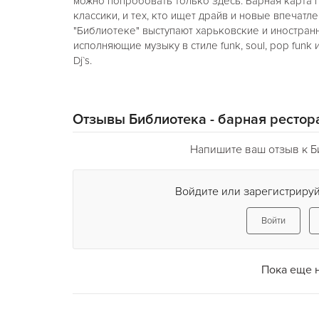
можно попробовать только здесь. Барная карта 
классики, и тех, кто ищет драйв и новые впечатл
"Библиотеке" выступают харьковские и иностранн
исполняющие музыку в стиле funk, soul, pop funk
Dj`s.
Отзывы Библиотека - барная рестор
Напишите ваш отзыв к Б
Войдите или зарегистрируй
Войти
Пока еще 