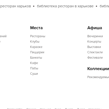
 ресторан харьков
библиотека ресторан в харькове
библ
Места
Афиша
ений
Рестораны
Вечеринки
e
Клубы
Концерты
Караоке
Выставки
Пиццерии
Спектакли
Банкеты
Фестивали
Кафе
Коллекции
Пабы
Суши
Рекомендуемы