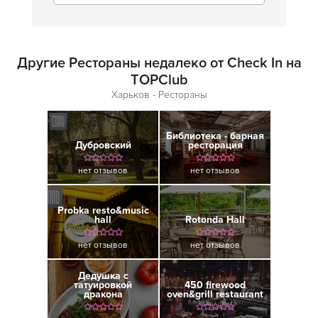
Другие Рестораны недалеко от Check In на
TOPClub
Харьков - Рестораны
Библиотека - барная
Дубровский
ресторация
нет отзывов
нет отзывов
Probka resto&music
hall
Rotonda Hall
нет отзывов
нет отзывов
Дедушка с
татуировкой
450 firewood
дракона
oven&grill restaurant