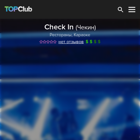
Зарегистрироваться
Check In
(Чекин)
Рестораны
,
Караоке
нет отзывов
$
$
$
$