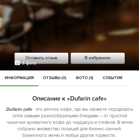
Оставить отзыв
В избранное
3 фото
ИНФОРМАЦИЯ
ОТЗЫВЫ (0)
ФОТО (3)
СОБЫТИЯ
Описание к «Dufarin cafe»
Dufarin cafe
- это уютное кафе, где вы сможете порадовать
себя самыми разнообразными блюдами – от простой
чашечки ароматного кофе до чаурдера и стейков. В меню
собрано множество позиций для бизнес-ланчей,
банкетного меню и любых других торжеств.