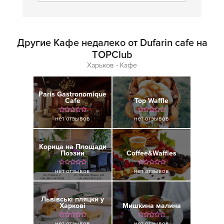
Другие Кафе недалеко от Dufarin cafe на
TOPClub
Харьков - Кафе
Paris Gastronomique
Cafe
Top Waffle
нет отзывов
нет отзывов
Корица на Площади
Поэзии
Coffee&Waffles
нет отзывов
нет отзывов
Львівські пляцки у
Харкові
Мишкина малина
нет отзывов
нет отзывов