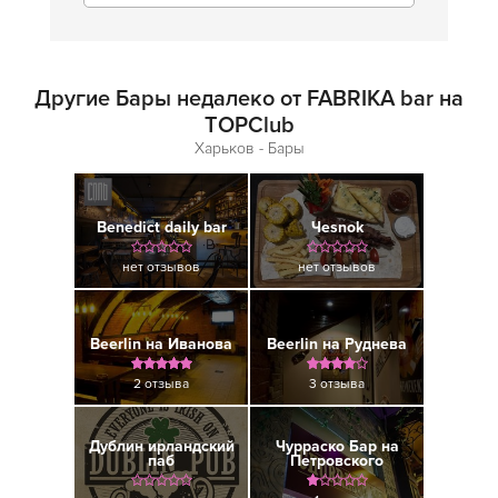
Другие Бары недалеко от FABRIKA bar на
TOPClub
Харьков - Бары
Benedict daily bar
Чesnok
нет отзывов
нет отзывов
Beerlin на Иванова
Beerlin на Руднева
2 отзыва
3 отзыва
Дублин ирландский
Чурраско Бар на
паб
Петровского