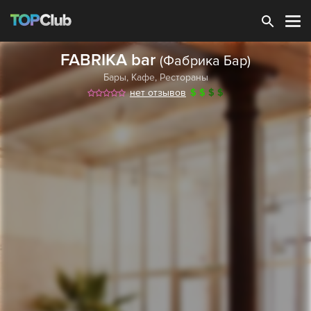
Зарегистрироваться
FABRIKA bar
(Фабрика Бар)
Бары
,
Кафе
,
Рестораны
нет отзывов
$
$
$
$