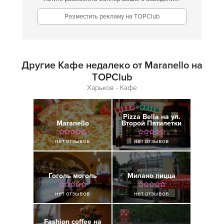
Разместить рекламу на TOPClub
Другие Кафе недалеко от Maranello на
TOPClub
Харьков - Кафе
Pizza Bella на ул.
Maranello
Второй Пятилетки
нет отзывов
нет отзывов
Гоголь моголь
Милано пицца
нет отзывов
нет отзывов
Fashion coffee на