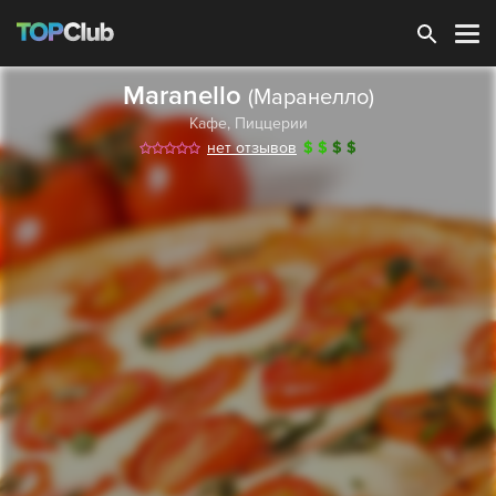
Зарегистрироваться
Maranello
(Маранелло)
Кафе
,
Пиццерии
нет отзывов
$
$
$
$