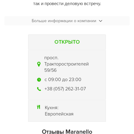
так и провести деловую встречу.
Переступая порог
пиццерии Maranello
, вы попадаете в
Больше информации о компании
уютную домашнюю атмосферу, где вас встречают, как
родного человека, и обслуживают, внимательно учитывая
все ваши пожеланиями.
ОТКРЫТО
Именно гостеприимство «
Maranello
» снискало ей такую
популярность.
просп.
Тракторостроителей
59/56
c 09:00 до 23:00
+38 (057) 262-31-07
Кухня:
Европейская
Отзывы Maranello