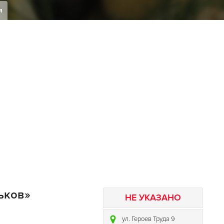
я
рьков»
НЕ УКАЗАНО
ул. Героев Труда 9