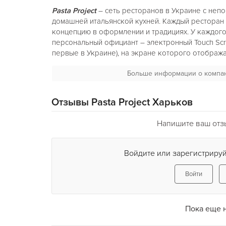
Pasta Project
– сеть ресторанов в Украине с не
домашней итальянской кухней. Каждый ресторан
концепцию в оформлении и традициях. У каждого
персональный официант – электронный Touch Scr
первые в Украине), на экране которого отображ
информация о предстоящих событиях, праздниках
Больше информации о компа
партнеров. Говоря о наслаждении, Паста – само
итальянцев.
Отзывы Pasta Project Харьков
Во всех
ресторанах Pasta Project
пасту создают с
исключительно из итальянской муки твердых сор
Напишите ваш отзы
ценителей и гурманов процесс приготовления про
предложат более 30 видов паст с различными «на
разнообразными овощами, нежной мясной вырез
Войдите или зарегистрируй
моря», знаменитой пармской ветчиной и настоящи
внушительные порции, в сопровождении густых а
Войти
пряностей. Так же у Вас есть возможность попро
блюда из рыбы, мяса, морепродуктов и овощей.
Пока еще 
Если говорить о наслаждении – то конечно СЛАД
кондитер!!! Жаль не говорит по-итальянски, училс