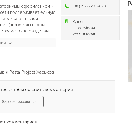
P
повторимым оформлением и
+38 (057) 728-24-78
 сети поддерживает единую
 столика есть свой
Кухня:
een (похоже мы в этом
Европейская
ается меню по разделам,
Итальянская
 и акциях, реклама
нии
е именитое блюдо
воими руками
тов. Для любопытных
в к Pasta Project Харьков
ходит за стеклом. Вам
чинками» -
кой, свежими «дарами
тесь чтобы оставить комментарий
м parmigiano – все это
роматных соусов, специй и
Зарегистрироваться
бовать восхитительные
нет комментариев
ОСТИ! Какой у нас
я жестами. Но те творения,