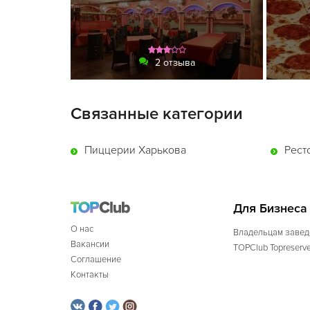
2 отзыва
Связанные категории
Пиццерии Харькова
Рест
Для Бизнеса
О нас
Владельцам завед
Вакансии
TOPClub Topreserv
Соглашение
Контакты