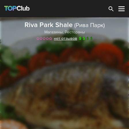
Зарегистрироваться
Riva Park Shale
(Рива Парк)
Магазины
,
Рестораны
нет отзывов
$
$
$
$