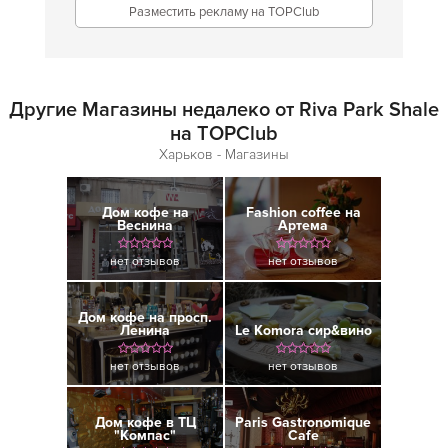
Разместить рекламу на TOPClub
Другие Магазины недалеко от Riva Park Shale
на TOPClub
Харьков - Магазины
Дом кофе на
Fashion coffee на
Веснина
Артема
нет отзывов
нет отзывов
Дом кофе на просп.
Ленина
Le Komora сир&вино
нет отзывов
нет отзывов
Дом кофе в ТЦ
Paris Gastronomique
"Компас"
Cafe