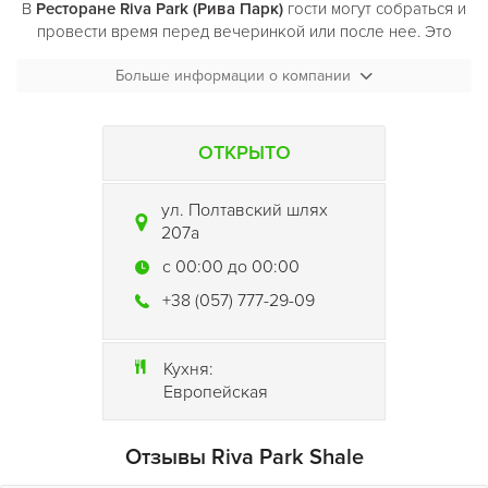
В
Ресторане Riva Park (Рива Парк)
гости могут собраться и
провести время перед вечеринкой или после нее. Это
очень удобное место и для тех, кто захочет уединиться или
Больше информации о компании
просто отдохнуть от громкой музыки дискотеки. Можно
насладиться кальяном или пообщаться в спокойной
обстановке. В ресторане
Ресторан Riva Park (Рива
Парк)
работает приглушенное освещение, звучит лаунж-
ОТКРЫТО
музыка, а гости располагается на удобных мягких диванах
за столиками. Все это призвано создавать атмосферу
ул. Полтавский шлях
комфорта и тепла.
207а
c 00:00 до 00:00
+38 (057) 777-29-09
Кухня:
Европейская
Отзывы Riva Park Shale