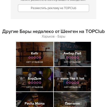
Разместить рекламу на TOPClub
Другие Бары недалеко от Шенген на TOPClub
Харьков - Бары
Kefir
Амбар Паб
нет отзывов
нет отзывов
БарДым
some like it hot
нет отзывов
нет отзывов
Pacha Mama
Пинтагон