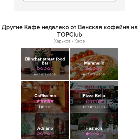
Другие Кафе недалеко от Венская кофейня на
TOPClub
Харьков - Кафе
Blincher street food
bar
Maranello
нет отзывов
нет отзывов
Caffissimo
Pizza Bella
1 отзыв
нет отзывов
Adriano
Fashion