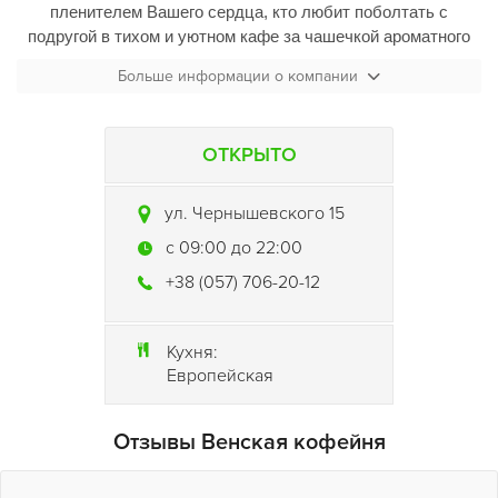
пленителем Вашего сердца, кто любит поболтать с
подругой в тихом и уютном кафе за чашечкой ароматного
кофе и, конечно же, истинных кофеманов приглашает
Больше информации о компании
кофейня к себе в гости.
Венская кофейня
(раз уж она венская) работает только на
ОТКРЫТО
кофе австрийской обжарки одной из самых известных
австрийский марок Julius Mainl. Бариста кофейни советует
попробовать Меланж. По его мнению, восхитительный вкус,
ул. Чернышевского 15
благодаря равновесию ингредиентов, не оставят Вас
c 09:00 до 22:00
равнодушным.
+38 (057) 706-20-12
Кухня:
Европейская
Отзывы Венская кофейня