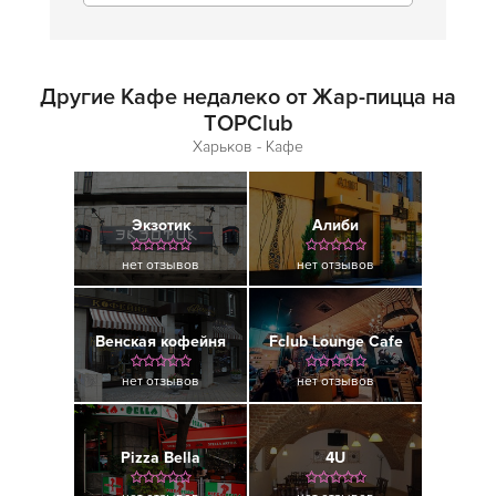
Другие Кафе недалеко от Жар-пицца на
TOPClub
Харьков - Кафе
Экзотик
Алиби
нет отзывов
нет отзывов
Венская кофейня
Fclub Lounge Cafe
нет отзывов
нет отзывов
Pizza Bella
4U