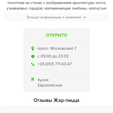
полотном на стенах с изображением архитектуры почти
узнаваемых городов, напоминающие экибаны, изогнутые
ветки лозы за стеклом и барная стойка с меланхолично
Больше информации о компании
потряхивающим шейкер барменом.
Небольшие вращающиеся витрины с пирожными тоже
ОТКРЫТО
радуют глаз. Хотя бы потому, что там наблюдается только
творожное и шоколадное суфле на тонком ломтике
бисквита, а то и вовсе без него.
просп. Московский 7
c 09:00 до 23:00
Кроме легких десертов в «
Жар-пицца
» можно устроить
себе такой же легкий перекус из блинчиков с разными
+38 (057) 771-63-47
начинками и салатов.
Кухня:
Европейская
Отзывы Жар-пицца