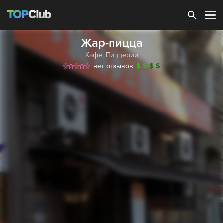
Зарегистрироваться
Жар-пицца
Кафе
,
Пиццерии
нет отзывов
$
$
$
$