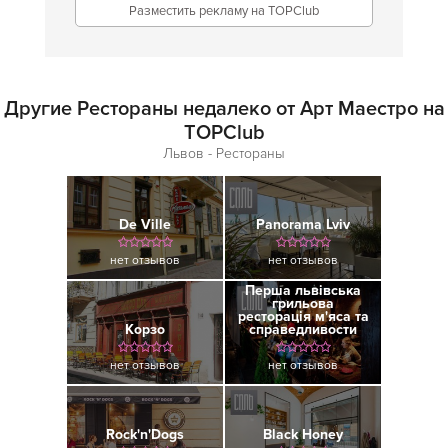
Разместить рекламу на TOPClub
Другие Рестораны недалеко от Арт Маестро на
TOPClub
Львов - Рестораны
De Ville
Panorama Lviv
нет отзывов
нет отзывов
Перша львівська
грильова
ресторація м'яса та
Корзо
справедливости
нет отзывов
нет отзывов
Rock'n'Dogs
Black Honey