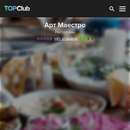
Зарегистрироваться
Арт Маестро
Рестораны
нет отзывов
$
$
$
$