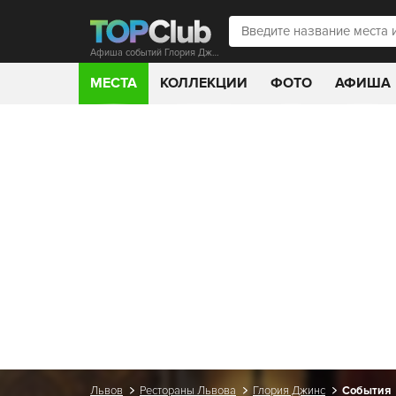
Афиша событий Глория Джинс
МЕСТА
КОЛЛЕКЦИИ
ФОТО
АФИША
Львов
Рестораны Львова
Глория Джинс
События