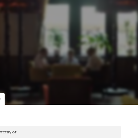
я
утствуют