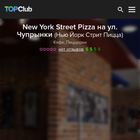
Зарегистрироваться
New York Street Pizza на ул.
Чупрынки
(Нью Йорк Стрит Пицца)
Кафе
,
Пиццерии
нет отзывов
$
$
$
$