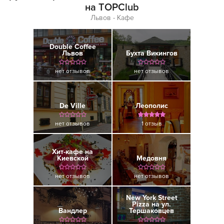
на TOPClub
Львов - Кафе
Double Coffee
Львов
Бухта Викингов
нет отзывов
нет отзывов
De Ville
Леополис
нет отзывов
1 отзыв
Хит-кафе на
Киевской
Медовня
нет отзывов
нет отзывов
New York Street
Pizza на ул.
Вандлер
Тершаковцев