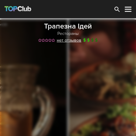
Зарегистрироваться
Трапезна Ідей
Рестораны
нет отзывов
$
$
$
$