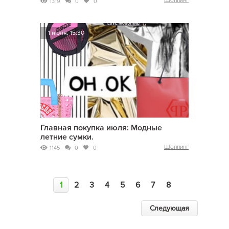
Шоппинг
1319
0
0
1 июля, 15:30
Главная покупка июля: Модные
летние сумки.
Шоппинг
1145
0
0
1
2
3
4
5
6
7
8
Следующая