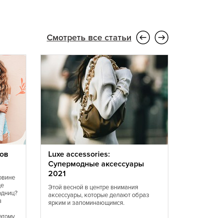
Смотреть все статьи
ов
Luxe accessories:
Мода 20
Супермодные аксессуары
перед 
2021
устоять
овине
ще
Этой весной в центре внимания
В 2021 б
одниц?
аксессуары, которые делают образ
желтого ц
в
ярким и запоминающимся.
оттенков 
Женственн
этому