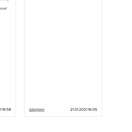
настроен
аем!
1 19:58
Шоппинг
21.01.2021 16:05
Шоппинг