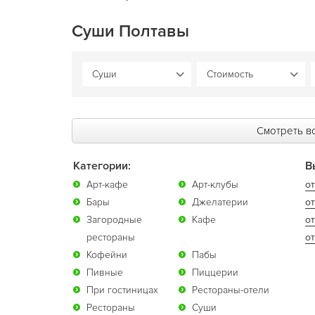
Суши Полтавы
Смотреть вс
Категории:
В
Арт-кафе
Арт-клубы
от
Бары
Джелатерии
от
Загородные
Кафе
о
рестораны
от
Кофейни
Пабы
Пивные
Пиццерии
При гостиницах
Рестораны-отели
Рестораны
Суши