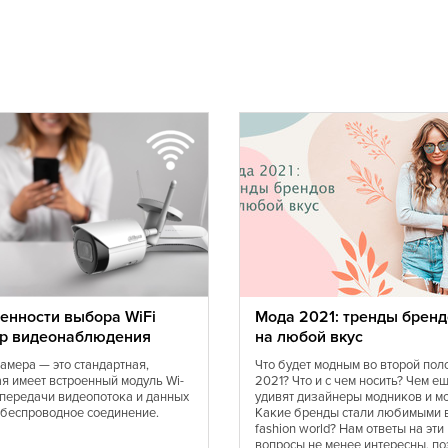
Датская
Европейская
Иракская
Итальянская
Калмыцкая
Коми
Кухня Магриба
Луизианская
Марокканская
Монгольская
Норвежская
Португальская
Сирийская
енности выбора WiFi
Мода 2021: тренды бренд
р видеонаблюдения
на любой вкус
Средиземноморская
Татарская
камера — это стандартная,
Что будет модным во второй пол
ая имеет встроенный модуль Wi-
2021? Что и с чем носить? Чем е
Тунисская
я передачи видеопотока и данных
удивят дизайнеры модников и м
Украинская
 беспроводное соединение.
Какие бренды стали любимыми 
fashion world? Нам ответы на эти
Финская
вопросы не менее интересны, по