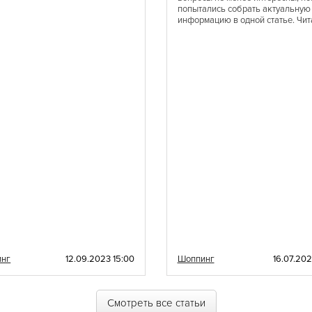
попытались собрать актуальную
Шведская
информацию в одной статье. Чит
Эстонская
Латиноамериканская
Эклектическая
Балканская
Баварская
Карибская
Одесская
инг
12.09.2023 15:00
Шоппинг
16.07.202
Смотреть все статьи