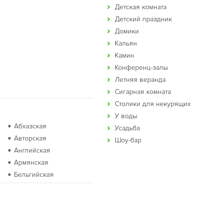
Детская комната
Детский праздник
Домики
Кальян
Камин
Конференц-залы
Летняя веранда
Сигарная комната
Столики для некурящих
У воды
Абхазская
Усадьба
Авторская
Шоу-бар
Английская
Армянская
Бельгийская
Бурятская
Восточная
Голландская