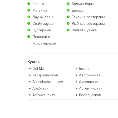
Чайные
Кальян-бары
Матейни
Бистро
Лаунж-бары
Тайские рестораны
Стейк-хаусы
Рыбные рестораны
Бургерные
Живая музыка
Пекарни и
кондитерские
Кухня:
Del Mar
fusion
Австралийская
Австрийская
Азербайджанская
Американская
Арабская
Аргентинская
Африканская
Белорусская
Болгарская
Бразильская
Валлийская
Венгерская
Вьетнамская
Гавайская