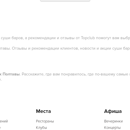
 суши баров, а рекомендации и отзывы от Topclub помогут вам вы
лтавы. Отзывы и рекомендации клиентов, новости и акции суши баро
х Полтавы
. Расскажите, где вам понравилось, где по-вашему самы
.
Места
Афиша
ений
Рестораны
Вечеринки
e
Клубы
Концерты