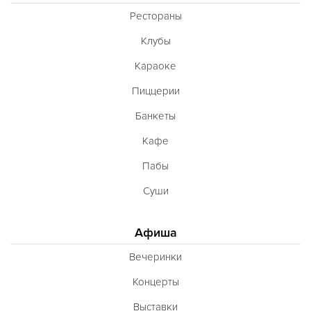
Французская
Рестораны
Чешская
Клубы
Шведская
Караоке
Швейцарская
Пиццерии
Шотландская
Банкеты
Эстонская
Кафе
Югославская
Пабы
Японская
Суши
Латиноамериканская
Гастрономическая
Афиша
Ливанская
Вечеринки
Эклектическая
Концерты
Паназиатская
Выставки