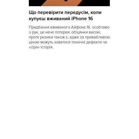
Коми
Що перевірити передусім, коли
Корейская
купуєш вживаний iPhone 16
Кубинская
Придбання вживаного Айфона 16, особливо
з рук, це наче лотерея: обіцянки високі,
Кухня Магриба
проте ризики також є, адже за привабливою
ціною можуть ховатися технічні дефекти чи
«сіра» історія.
Латышская
Литовская
Луизианская
Малайзийская
Марийская
Марокканская
Мексиканская
Молдавская
Монгольская