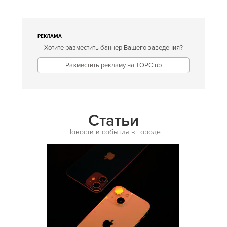
Европейская
Египетская
РЕКЛАМА
Хотите разместить баннер Вашего заведения?
Индийская
Разместить рекламу на TOPClub
Иракская
Ирландская
Испанская
Статьи
Итальянская
Новости и события в городе
Кавказская
Казахская
Калмыцкая
Киргизская
Китайская