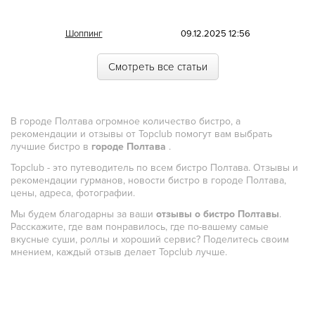
Морская
Шоппинг
09.12.2025 12:56
Немецкая
Смотреть все статьи
Норвежская
Полинезийская
В городе Полтава огромное количество бистро, а
Польская
рекомендации и отзывы от Topclub помогут вам выбрать
лучшие бистро в
городе Полтава
.
Португальская
Topclub - это путеводитель по всем бистро Полтава. Отзывы и
Румынская
рекомендации гурманов, новости бистро в городе Полтава,
цены, адреса, фотографии.
Русская
Мы будем благодарны за ваши
отзывы о бистро Полтавы
.
Сирийская
Расскажите, где вам понравилось, где по-вашему самые
вкусные суши, роллы и хороший сервис? Поделитесь своим
Скандинавская
мнением, каждый отзыв делает Topclub лучше.
Смешанная
Средиземноморская