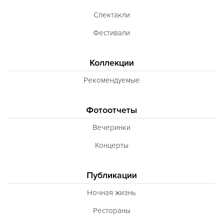
Неаполитанская
Спектакли
Балканская
Фестивали
Адриатическая
Коллекции
Сербская
Рекомендуемые
Баварская
Вегетарианская
Фотоотчеты
Морепродукты
Вечеринки
Карибская
Концерты
Иранская
BBQ
Публикации
Одесская
Ночная жизнь
Рестораны