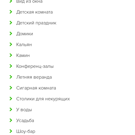
Вид из окна
Бразильская
Детская комната
Бурятская
Детский праздник
Валлийская
Домики
Венгерская
Кальян
Восточная
Камин
Вьетнамская
Конференц-залы
Гавайская
Летняя веранда
Голландская
Сигарная комната
Греческая
Столики для некурящих
Грузинская
У воды
Датская
Усадьба
Домашняя
Шоу-бар
Еврейская