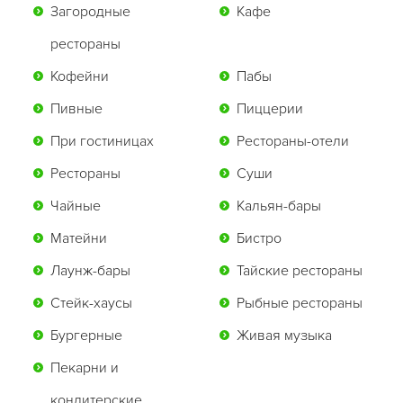
Загородные
Кафе
рестораны
Кофейни
Пабы
Пивные
Пиццерии
При гостиницах
Рестораны-отели
Рестораны
Суши
Чайные
Кальян-бары
Матейни
Бистро
Лаунж-бары
Тайские рестораны
Стейк-хаусы
Рыбные рестораны
Бургерные
Живая музыка
Пекарни и
кондитерские