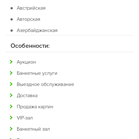
Австрийская
Авторская
Азербайджанская
Американская
Особенности:
Английская
Аукцион
Арабская
Банкетные услуги
Аргентинская
Выездное обслуживание
Армянская
Доставка
Африканская
Продажа картин
Белорусская
VIP-зал
Бельгийская
Банкетный зал
Болгарская