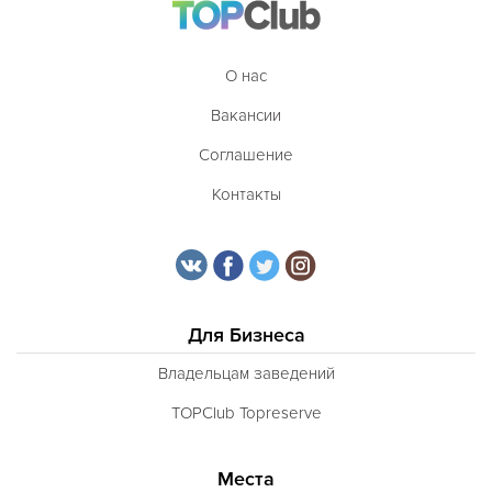
Таджикская
Тайская
О нас
Татарская
Вакансии
Тибетская
Соглашение
Тосканская
Контакты
Тунисская
Турецкая
Узбекская
Для Бизнеса
Украинская
Владельцам заведений
Уральская
TOPClub Topreserve
Филиппинская
Финская
Места