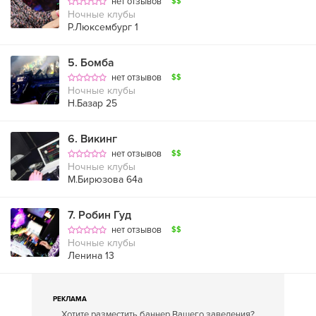
нет отзывов
$$
Ночные клубы
Р.Люксембург 1
5
.
Бомба
нет отзывов
$$
Ночные клубы
Н.Базар 25
6
.
Викинг
нет отзывов
$$
Ночные клубы
М.Бирюзова 64а
7
.
Робин Гуд
нет отзывов
$$
Ночные клубы
Ленина 13
РЕКЛАМА
Хотите разместить баннер Вашего заведения?